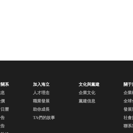
者關系
加入海立
文化與黨建
關于
信息
人才理念
企業文化
企業
股價
職業發展
黨建信息
全球
者日曆
助你成長
發展
公告
TA們的故事
社會
報告
聯系