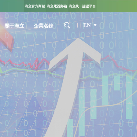
海立官方商城
海立電器郵箱
海立統一認證平台
EN
關于海立
企業名錄
企業概況
全球化布局
發展曆程
社會責任
聯系我們