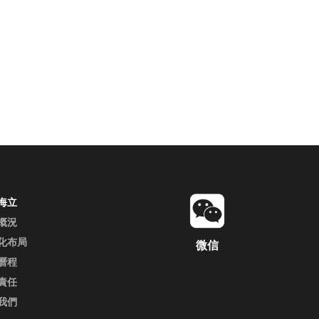
海立
概況
化布局
微信
曆程
責任
我們