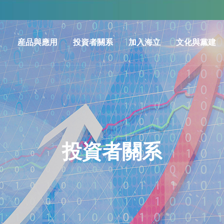
産品與應用
投資者關系
加入海立
文化與黨建
冷暖關聯解決方案及核心零部件
公司信息
人才理念
企業文化
汽車零部件
實時股價
職業發展
黨建信息
投資者日曆
助你成長
臨時公告
TA們的故事
定期報告
投資者關系
投資者熱線
投資者保護