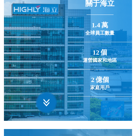
關于海立
1.4
萬
全球員工數量
12
個
運營國家和地區
2
億個
家庭用戶