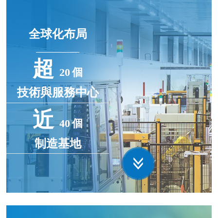
海立股份于1992年和1993年分别在上海證券交易所發行A、B
股，是全球領先的白色家電和新能源汽車核心零部件及冷暖關
全球化布局
聯産品研發制造商，擁有 “冷暖關聯解決方案及核心零部件、
汽車零部件”兩大産業闆塊。公司在中國、日本、美國、泰
超
國、馬來西亞、印度、韓國、德國、英國、西班牙、印度尼西
20
個
亞等12個國家及地區擁有1.4萬名員工以及超過20個研發及技術
技術與服務中心
服務中心和近40個制造基地，服務于165個國家和地區的2億個
用戶。
近
40
個
制造基地